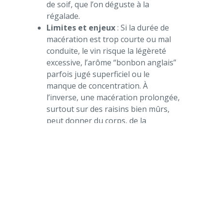
de soif, que l’on déguste à la
régalade.
Limites et enjeux
: Si la durée de
macération est trop courte ou mal
conduite, le vin risque la légèreté
excessive, l’arôme “bonbon anglais”
parfois jugé superficiel ou le
manque de concentration. À
l’inverse, une macération prolongée,
surtout sur des raisins bien mûrs,
peut donner du corps, de la
structure, tout en gardant cette
fraîcheur unique.
La macération carbonique chez les
grands vignerons de Juliénas (Château
de Juliénas, Pascal Aufranc, Dominique
Piron) sert souvent de point de départ,
mais elle est modulée, enrichie ou