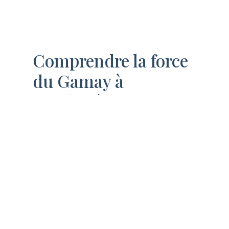
Comprendre la force
du Gamay à
Moulin-à-Vent
Moulin-à-Vent bouscule les idées toutes
faites sur le Gamay. Ce cépage, réputé
pour ses vins fruités et frais, change
littéralement de visage ici :
Couleur plus sombre
, tirant vers le
rubis profond, souvent appelé « noir
de Moulin-à-Vent ».
Arômes de fruits noirs (cassis,
mûre), de rose fanée, évoluant