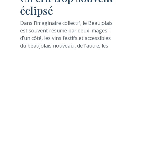
éclipsé
Dans l’imaginaire collectif, le Beaujolais
est souvent résumé par deux images :
d’un côté, les vins festifs et accessibles
du beaujolais nouveau ; de l’autre, les
crus emblématiques comme Morgon ou
Moulin-à-Vent, reconnus pour leur
aptitude au vieillissement et leur
complexité.
Malheureusement, Chiroubles reste
encore aujourd’hui relativement
confidentiel face à ces poids lourds. Il se
vend souvent à un tarif plus accessible
(10 à 15 € en moyenne), bien loin des
prix atteints par certaines cuvées de
Fleurie ou Morgon. Cela s’explique en
partie par le fait qu’il n’a pas encore une