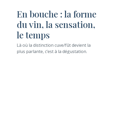
En bouche : la forme
du vin, la sensation,
le temps
Là où la distinction cuve/fût devient la
plus parlante, c’est à la dégustation.
En cuve
: on cherche la légèreté, la
gourmandise. Les tanins sont
fondus, soyeux, la bouche s’étire sur
la fraîcheur, le fruit. Le vin se livre
assez tôt, il n’a pas besoin
d’attendre quatre ans pour flatter le
palais. Sa structure fine le rend
parfaitement adapté à une
dégustation sur la jeunesse, sans
aspérité, avec un accent sur la