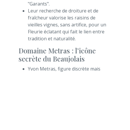
"Garants".
Leur recherche de droiture et de
fraîcheur valorise les raisins de
vieilles vignes, sans artifice, pour un
Fleurie éclatant qui fait le lien entre
tradition et naturalité.
Domaine Metras : l’icône
secrète du Beaujolais
Yvon Metras, figure discrète mais
adoubée par les amateurs du monde
entier, a fait de Fleurie un point de
ralliement pour les fans de vins
"libres" et de macérations longues.
Ses micro-cuvées issues des Vieilles
Vignes signent des Fleurie profonds,
denses, à la garde surprenante –
devenant presque cultes auprès des